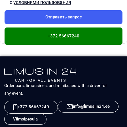
с
условиями пользования
+372 56667240
Order cars, limousines, and minibuses with a driver for
any event.
info@limusiin24.ee
+372 56667240
Viimsipesula