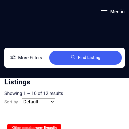
Menüü
More Filters
Find Listing
Listings
Showing
1
–
10
of 12 results
Sort by
Kõige populaarsem limusiin