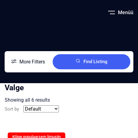
Menüü
More Filters
Find Listing
Valge
Showing all 6 results
Sort by
Kõige populaarsem limusiin